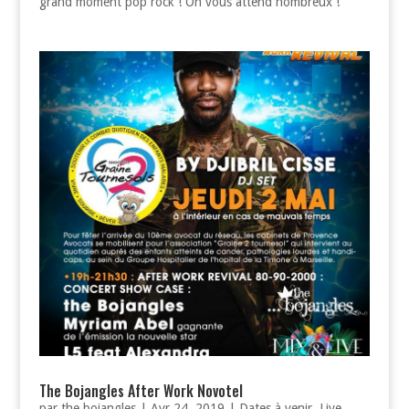
grand moment pop rock ! On vous attend nombreux !
The Bojangles After Work Novotel
par
the bojangles
|
Avr 24, 2019
|
Dates à venir
,
Live